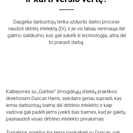
Daugeliui darbuotojų tenka užduotis darbo procese
naudoti dirbtinį intelektą (DI), ir jie vis labiau nerimauja dėl
galimo šališkumo, kurį gali sukelti ši technologija, arba dėl
to prarasti darbą.
Kalbėjomės su „Gartner“ žmogiškųjų išteklių praktikos
direktoriumi Duncan Harris, siekdami geriau suprasti, kas
lemia darbuotojų baimę dėl dirbtinio intelekto ir kaip
vadovai gali padėti jiems įveikti šias baimes, kad jie galėtų
pasinaudoti visais dirbtinio intelekto privalumais.
Žurnalistai, norintys šia tema pasikalbėti su Duncan, gali