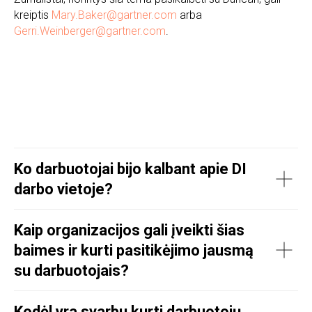
kreiptis
Mary.Baker@gartner.com
arba
Gerri.Weinberger@gartner.com
.
Ko darbuotojai bijo kalbant apie DI
darbo vietoje?
Kaip organizacijos gali įveikti šias
baimes ir kurti pasitikėjimo jausmą
su darbuotojais?
Kodėl yra svarbu kurti darbuotojų