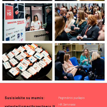
Susisiekite
su
mumis:
Pagrindinis puslapis
HR Seminarai
vytaute@smarthrpartners.lt