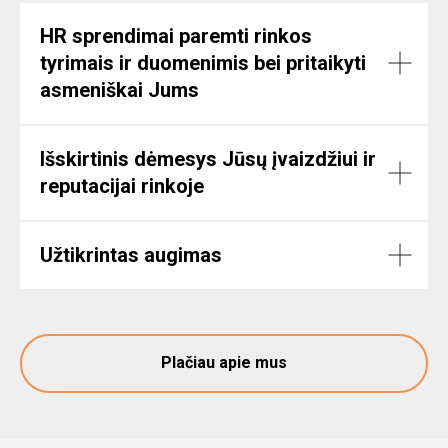
HR sprendimai paremti rinkos
tyrimais ir duomenimis bei pritaikyti
asmeniškai Jums
Išskirtinis dėmesys Jūsų įvaizdžiui ir
reputacijai rinkoje
Užtikrintas augimas
Plačiau apie mus