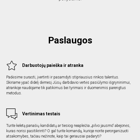
Paslaugos
Darbuotojų paieška ir atranka
Padėsime surasti, įvertinti ir pasamdyti stipriausius rinkos talentus.
Skiriame ypač didelį dėmesį Jūsų darbdavio vertės pasiūlymo išgryninimui,
atrankoje naudojame tik patikimus bei tyrimais ir duomenimis parengtus
metodus.
Vertinimas testais
Turite keletą panašių kandidatų ar tiesiog neapleižia „pilvo jausmo“ abejonės,
kuras norisi pasitikrinti? O gal turite komandą, kurioje norite perorganizuoti
atsakomybes, tačiau nežinote, kaip tai geriausiai padaryti?