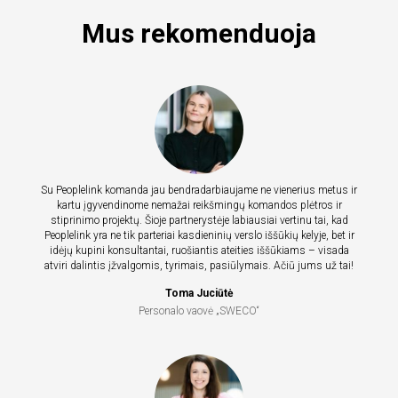
Mus rekomenduoja
Su Peoplelink komanda jau bendradarbiaujame ne vienerius metus ir
kartu įgyvendinome nemažai reikšmingų komandos plėtros ir
stiprinimo projektų. Šioje partnerystėje labiausiai vertinu tai, kad
Peoplelink yra ne tik parteriai kasdieninių verslo iššūkių kelyje, bet ir
idėjų kupini konsultantai, ruošiantis ateities iššūkiams – visada
atviri dalintis įžvalgomis, tyrimais, pasiūlymais. Ačiū jums už tai!
Toma Juciūtė
Personalo vaovė „SWECO“