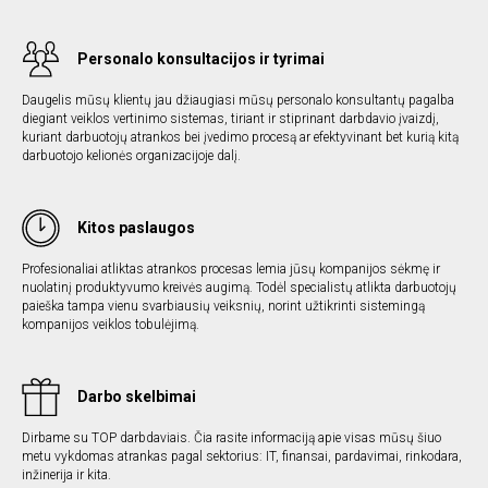
Personalo konsultacijos ir tyrimai
Daugelis mūsų klientų jau džiaugiasi mūsų personalo konsultantų pagalba
diegiant veiklos vertinimo sistemas, tiriant ir stiprinant darbdavio įvaizdį,
kuriant darbuotojų atrankos bei įvedimo procesą ar efektyvinant bet kurią kitą
darbuotojo kelionės organizacijoje dalį.
Kitos paslaugos
Profesionaliai atliktas atrankos procesas lemia jūsų kompanijos sėkmę ir
nuolatinį produktyvumo kreivės augimą. Todėl specialistų atlikta darbuotojų
paieška tampa vienu svarbiausių veiksnių, norint užtikrinti sistemingą
kompanijos veiklos tobulėjimą.
Darbo skelbimai
Dirbame su TOP darbdaviais. Čia rasite informaciją apie visas mūsų šiuo
metu vykdomas atrankas pagal sektorius: IT, finansai, pardavimai, rinkodara,
inžinerija ir kita.