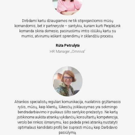
Dirbdami kartu džiaugiamės ne tik stiprėjančiomis mūsų
komandomis, bet ir partneryste – santykiu, kuriam kurti PeopleLink
komanda skiria dėmesio, pasiruošimu imtis iššūkių kartu su
mumis, atvirumu ieškant sprendimų ir sklandžiu procesu.
Rūta Petrulytė
HR Manager „Omniva“
Atrankos specialistų reguliari komunikacija, nuolatinis grįžtamasis
ryšis, mūsų, kaip klientų, lūkesčių įsiklausymas yra sėkmingo
bendradarbiavimo ir puikaus šilto santykio priežastys. Ne kartą
įsitikinome aukšta atranką vykdančių konsultantų kompetencija,
verslo bei rinkos išmanymu, kas padeda prieš atranką nustatyti
optimalaus kandidato profilį bei suprasti mūsų kaip Darbdavio
pasiūlymą.