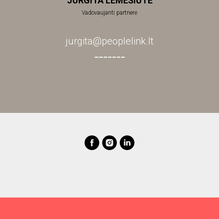
JURGITA LEMEŠIŪTĖ
Vadovaujanti partnerė
jurgita@peoplelink.lt
_______