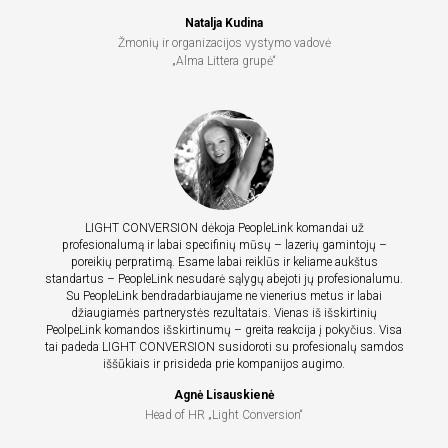
Natalja Kudina
Žmonių ir organizacijos vystymo vadovė
„Alma Littera grupė“
LIGHT CONVERSION dėkoja PeopleLink komandai už
profesionalumą ir labai specifinių mūsų – lazerių gamintojų –
poreikių perpratimą. Esame labai reiklūs ir keliame aukštus
standartus – PeopleLink nesudarė sąlygų abejoti jų profesionalumu.
Su PeopleLink bendradarbiaujame ne vienerius metus ir labai
džiaugiamės partnerystės rezultatais. Vienas iš išskirtinių
PeolpeLink komandos išskirtinumų – greita reakcija į pokyčius. Visa
tai padeda LIGHT CONVERSION susidoroti su profesionalų samdos
iššūkiais ir prisideda prie kompanijos augimo.
Agnė Lisauskienė
Head of HR „Light Conversion“