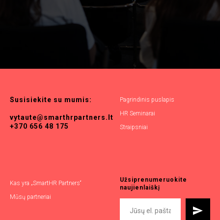
Susisiekite
su
mumis:
Pagrindinis puslapis
HR Seminarai
vytaute@smarthrpartners.lt
+370 656 48 175
Straipsniai
Užsiprenumeruokite
Kas yra „SmartHR Partners“
naujienlaiškį
Mūsų partneriai