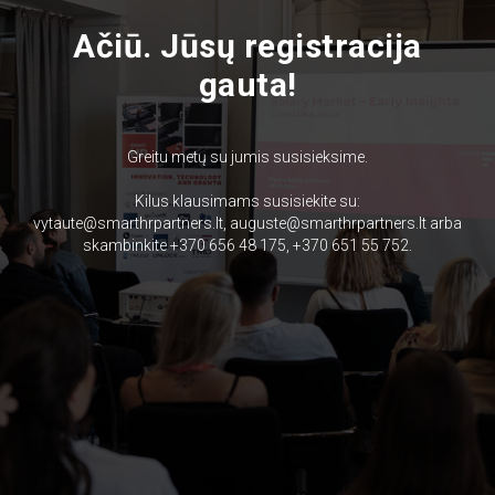
Ačiū. Jūsų registracija
gauta!
Greitu metų su jumis susisieksime.
Kilus klausimams susisiekite su:
vytaute@smarthrpartners.lt, auguste@smarthrpartners.lt arba
skambinkite +370 656 48 175, +370 651 55 752.