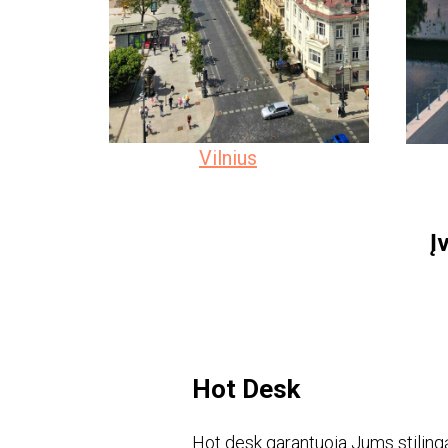
Vilnius
Į
Hot Desk
Hot desk garantuoja Jums stiling