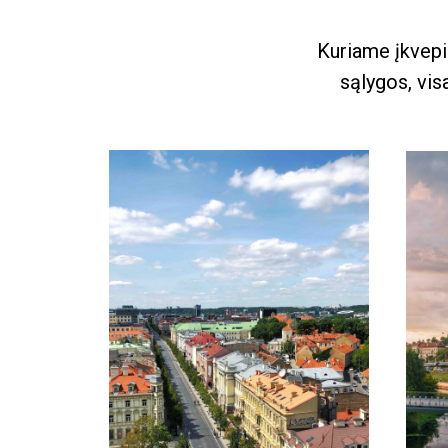
Kuriame įkvepia
sąlygos, vis