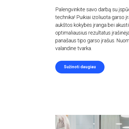
Palengvinkite savo darbą su įspū
technika! Puikiai izoliuota garso įr
aukštos kokybės įranga bei akusti
optimaliausius rezultatus įrašinėj
panašaus tipo garso įrašus. Nuo
valandine tvarka.
Sužinoti daugiau