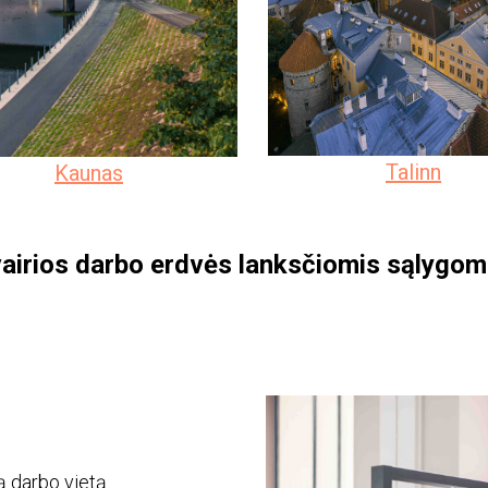
Talinn
Kaunas
vairios darbo erdvės lanksčiomis sąlygom
ą darbo vietą