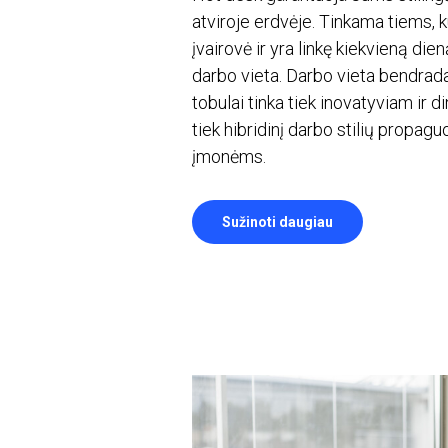
atviroje erdvėje. Tinkama tiems, 
įvairovė ir yra linkę kiekvieną dien
darbo vieta. Darbo vieta bendrad
tobulai tinka tiek inovatyviam ir 
tiek hibridinį darbo stilių propag
įmonėms.
Sužinoti daugiau