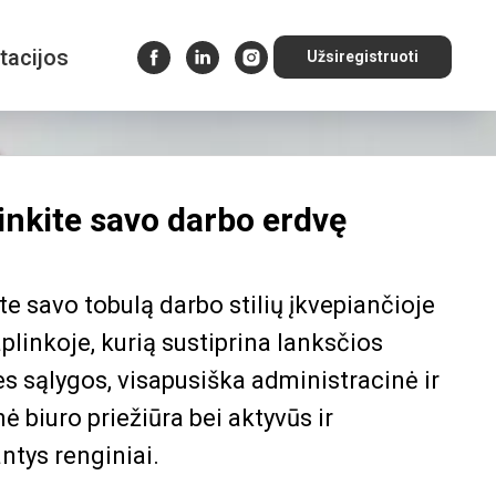
tacijos
Užsiregistruoti
inkite savo darbo erdvę
te savo tobulą darbo stilių įkvepiančioje
plinkoje, kurią sustiprina lanksčios
es sąlygos, visapusiška administracinė ir
ė biuro priežiūra bei aktyvūs ir
antys renginiai.