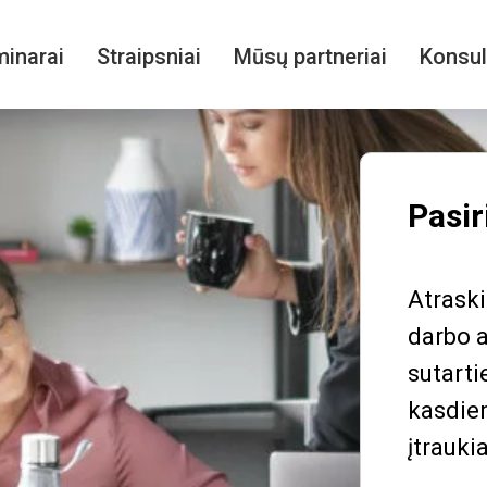
inarai
Straipsniai
Mūsų partneriai
Konsul
Pasir
Atraski
darbo a
sutarti
kasdien
įtrauki