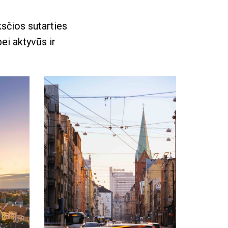
ksčios sutarties
ei aktyvūs ir