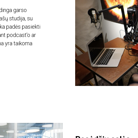
dinga garso
ašų studija, su
ka padės pasiekti
ant podcast'o ar
ma yra taikoma