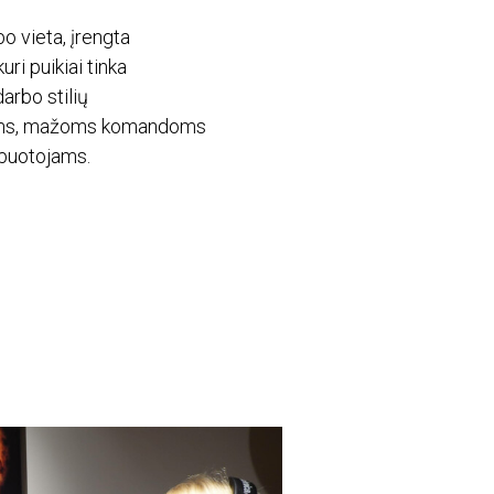
bo vieta, įrengta
ri puikiai tinka
arbo stilių
ėms, mažoms komandoms
rbuotojams.