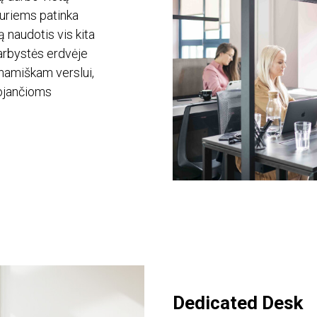
kuriems patinka
ą naudotis vis kita
arbystės erdvėje
dinamiškam verslui,
uojančioms
Dedicated Desk