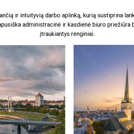
nčią ir intuityvią darbo aplinką, kurią sustiprina lan
apusiška administracinė ir kasdienė biuro priežiūra b
įtraukiantys renginiai.