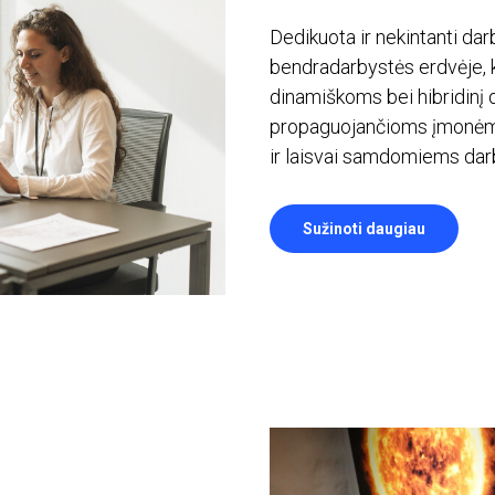
Dedikuota ir nekintanti dar
bendradarbystės erdvėje, ku
dinamiškoms bei hibridinį d
propaguojančioms įmon
ir laisvai samdomiems da
Sužinoti daugiau