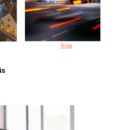
Riga
is