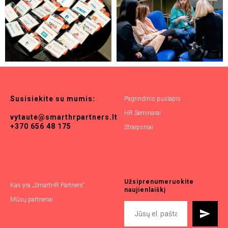
Susisiekite
su
mumis:
Pagrindinis puslapis
HR Seminarai
vytaute@smarthrpartners.lt
+370 656 48 175
Straipsniai
Užsiprenumeruokite
Kas yra „SmartHR Partners“
naujienlaiškį
Mūsų partneriai