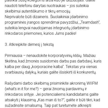
patinka Jūsų kolegoms arba kuo jie didžiuojasi. Galite
naudoti telefonu darytas nuotraukas – jos suteikia
skelbimui autentiškumo ir tikrų emocijų.
Neprivalote būti dizaineris. Šiuolaikiniai įdarbinimo
programinės įrangos sprendimai pavyzdžiui, „Teamdash“,
suteikia lengvai naudojamas integruotų įdarbinimo
rinkodaros priemones, kurios Jums padės!
3. Atkreipkite dėmesį į tekstą
Pirmiausia – nenaudokite korporatyvinių klišių. Mažiau
tikėtina, kad žmonės susidomės darbu pas darbdavį, kuris
kalba per daug „korporacine kalba“. Tekstas yra vienas
svarbiausių dalykų, kuriais galite išsiskirti iš konkurentų.
Rašydami darbo skelbimą prisiminkite akronimą WIIFM
(what's in it for me?) – gerai žinomą pardavimų ir
rinkodaros srityje. Jei potencialiems kandidatams galite
atsakyti į klausimą „Kas man iš to?“, galite ir būti tikri, kad
sužadinsite smalsumą. Taip pat turėtumėte atkreipti