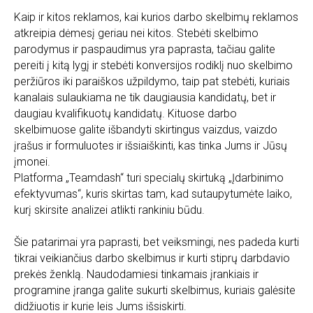
Kaip ir kitos reklamos, kai kurios darbo skelbimų reklamos
atkreipia dėmesį geriau nei kitos. Stebėti skelbimo
parodymus ir paspaudimus yra paprasta, tačiau galite
pereiti į kitą lygį ir stebėti konversijos rodiklį nuo skelbimo
peržiūros iki paraiškos užpildymo, taip pat stebėti, kuriais
kanalais sulaukiama ne tik daugiausia kandidatų, bet ir
daugiau kvalifikuotų kandidatų. Kituose darbo
skelbimuose galite išbandyti skirtingus vaizdus, vaizdo
įrašus ir formuluotes ir išsiaiškinti, kas tinka Jums ir Jūsų
įmonei.
Platforma „Teamdash“ turi specialų skirtuką „Įdarbinimo
efektyvumas“, kuris skirtas tam, kad sutaupytumėte laiko,
kurį skirsite analizei atlikti rankiniu būdu.
Šie patarimai yra paprasti, bet veiksmingi, nes padeda kurti
tikrai veikiančius darbo skelbimus ir kurti stiprų darbdavio
prekės ženklą. Naudodamiesi tinkamais įrankiais ir
programine įranga galite sukurti skelbimus, kuriais galėsite
didžiuotis ir kurie leis Jums išsiskirti.