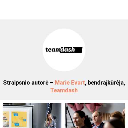
Straipsnio autorė –
Marie Evart
, bendraįkūrėja,
Teamdash