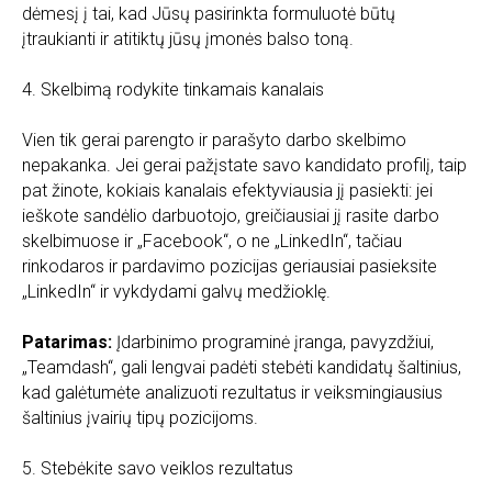
dėmesį į tai, kad Jūsų pasirinkta formuluotė būtų
įtraukianti ir atitiktų jūsų įmonės balso toną.
4. Skelbimą rodykite tinkamais kanalais
Vien tik gerai parengto ir parašyto darbo skelbimo
nepakanka. Jei gerai pažįstate savo kandidato profilį, taip
pat žinote, kokiais kanalais efektyviausia jį pasiekti: jei
ieškote sandėlio darbuotojo, greičiausiai jį rasite darbo
skelbimuose ir „Facebook“, o ne „LinkedIn“, tačiau
rinkodaros ir pardavimo pozicijas geriausiai pasieksite
„LinkedIn“ ir vykdydami galvų medžioklę.
Patarimas:
Įdarbinimo programinė įranga, pavyzdžiui,
„Teamdash“, gali lengvai padėti stebėti kandidatų šaltinius,
kad galėtumėte analizuoti rezultatus ir veiksmingiausius
šaltinius įvairių tipų pozicijoms.
5. Stebėkite savo veiklos rezultatus