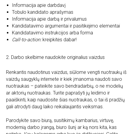
Informacija apie darbdavį
Tobulo kandidato aprašymas
Informacija apie darbą ir privalumus
Kandidatavimo argumentai ir pasitikėjimo elementai
Kandidatavimo instrukcijos arba forma
Call-to-action:
kreipkitės dabar!
2. Darbo skelbime naudokite originalius vaizdus
Renkantis naudotinus vaizdus, siūlome vengti nuotraukų iš
vaizdų saugyklų internete ir kiek įmanoma naudoti savo
nuotraukas – pateikite savo bendradarbių, o ne modelių
ar aktorių nuotraukas. Turite paprašyti jų leidimo ir
paaiškinti, kaip naudosite šias nuotraukas, o tai iš pradžių
gali atrodyti daug laiko reikalaujantis veiksmas.
Parodykite savo biurą, susitikimų kambarius, virtuvę,
modernią darbo įrangą, biuro šunį ar ką nors kita, kas