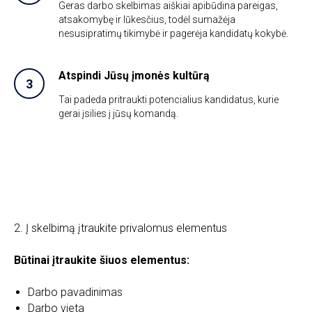
Geras darbo skelbimas aiškiai apibūdina pareigas,
atsakomybę ir lūkesčius, todėl sumažėja
nesusipratimų tikimybė ir pagerėja kandidatų kokybė.
Atspindi Jūsų įmonės kultūrą
Tai padeda pritraukti potencialius kandidatus, kurie
gerai įsilies į jūsų komandą.
2. Į skelbimą įtraukite privalomus elementus
Būtinai įtraukite šiuos elementus:
Darbo pavadinimas
Darbo vieta