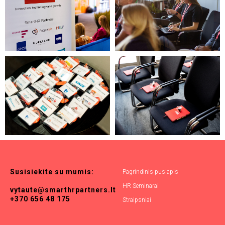
Susisiekite
su
mumis:
Pagrindinis puslapis
HR Seminarai
vytaute@smarthrpartners.lt
+370 656 48 175
Straipsniai