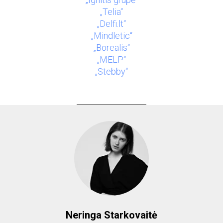
„Telia“
„Delfi.lt“
„Mindletic“
„Borealis“
„MELP“
„Stebby“
Neringa Starkovaitė