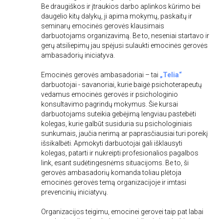
Be draugiškos ir įtraukios darbo aplinkos kūrimo bei
daugelio kitų dalykų, ji apima mokymų, paskaitų ir
seminarų emocinės gerovės klausimais
darbuotojams organizavimą. Be to, neseniai startavo ir
gerų atsiliepimų jau spėjusi sulaukti emocinės gerovės
ambasadorių iniciatyva.
Emocinės gerovės ambasadoriai – tai
„Telia“
darbuotojai - savanoriai, kurie baigė psichoterapeutų
vedamus emocinės gerovės ir psichologinio
konsultavimo pagrindų mokymus. Šie kursai
darbuotojams suteikia gebėjimą lengviau pastebėti
kolegas, kurie galbūt susiduria su psichologiniais
sunkumais, jaučia nerimą ar paprasčiausiai turi poreikį
išsikalbėti. Apmokyti darbuotojai gali išklausyti
kolegas, patarti ir nukreipti profesionalios pagalbos
link, esant sudėtingesnėms situacijoms. Be to, ši
gerovės ambasadorių komanda toliau plėtoja
emocinės gerovės temą organizacijoje ir imtasi
prevencinių iniciatyvų.
Organizacijos teigimu, emocinei gerovei taip pat labai