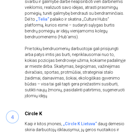
svarbu ir galimybė darbe neapsiriboti vien darbinėmis
veiklomis, realizuoti savo idėjas, atrasti prasmingų
pomėgių, turėti galimybę bendrauti su bendraminčiais.
Dėl to
„Telia“
palaiko ir skatina „Culture Hubs“
platformą, kurios esmė – sudaryti sąlygas burtis
bendrų pomėgių ar idėjų vienijamoms kolegų
bendruomenėms (Hub‘ams).
Prie tokių bendruomenių darbuotojai gali prisijungti
arba patys imtis jas burti, nepriklausomai nuo to,
kokias pozicijas bendrovėje užima, kokiame padalinyje
ar mieste dirba. Skaitymas, bėgiojimas, važinėjimas
dviračiais, sportas, protmūšiai, strateginiai stalo
žaidimai, dainavimas, šokiai, ekologiškas gyvenimo
būdas – visa tai gali tapti gera priežastimi susiburti,
sutikti naujų žmonių, pasidalinti patirtimis, sugeneruoti
įdomių idėjų.
Circle K
Kaip ir kitos įmonės,
„Circle K Lietuva“
daug dėmesio
skiria darbuotojų išklausymui, jų geros nuotaikos ir