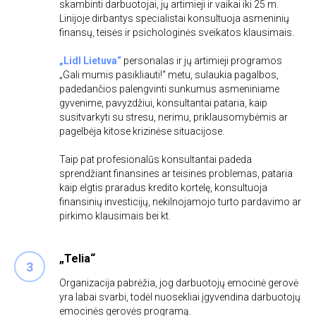
skambinti darbuotojai, jų artimieji ir vaikai iki 25 m.
Linijoje dirbantys specialistai konsultuoja asmeninių
finansų, teisės ir psichologinės sveikatos klausimais.
„Lidl Lietuva“
personalas ir jų artimieji programos
„Gali mumis pasikliauti!“ metu, sulaukia pagalbos,
padedančios palengvinti sunkumus asmeniniame
gyvenime, pavyzdžiui, konsultantai pataria, kaip
susitvarkyti su stresu, nerimu, priklausomybėmis ar
pagelbėja kitose krizinėse situacijose.
Taip pat profesionalūs konsultantai padeda
sprendžiant finansines ar teisines problemas, pataria
kaip elgtis praradus kredito kortelę, konsultuoja
finansinių investicijų, nekilnojamojo turto pardavimo ar
pirkimo klausimais bei kt.
„Telia“
Organizacija pabrėžia, jog darbuotojų emocinė gerovė
yra labai svarbi, todėl nuosekliai įgyvendina darbuotojų
emocinės gerovės programą.