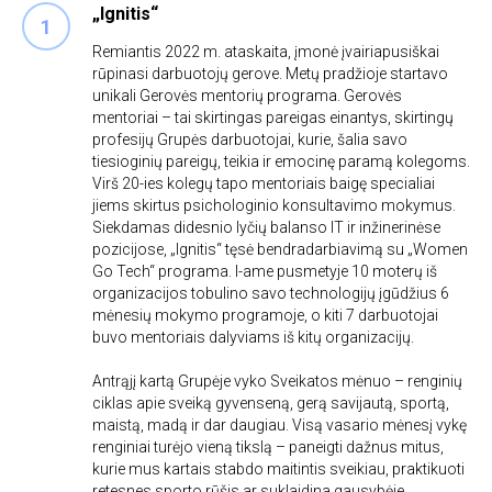
„Ignitis“
Remiantis 2022 m. ataskaita, įmonė įvairiapusiškai
rūpinasi darbuotojų gerove. Metų pradžioje startavo
unikali Gerovės mentorių programa. Gerovės
mentoriai – tai skirtingas pareigas einantys, skirtingų
profesijų Grupės darbuotojai, kurie, šalia savo
tiesioginių pareigų, teikia ir emocinę paramą kolegoms.
Virš 20-ies kolegų tapo mentoriais baigę specialiai
jiems skirtus psichologinio konsultavimo mokymus.
Siekdamas didesnio lyčių balanso IT ir inžinerinėse
pozicijose, „Ignitis“ tęsė bendradarbiavimą su „Women
Go Tech“ programa. I-ame pusmetyje 10 moterų iš
organizacijos tobulino savo technologijų įgūdžius 6
mėnesių mokymo programoje, o kiti 7 darbuotojai
buvo mentoriais dalyviams iš kitų organizacijų.
Antrąjį kartą Grupėje vyko Sveikatos mėnuo – renginių
ciklas apie sveiką gyvenseną, gerą savijautą, sportą,
maistą, madą ir dar daugiau. Visą vasario mėnesį vykę
renginiai turėjo vieną tikslą – paneigti dažnus mitus,
kurie mus kartais stabdo maitintis sveikiau, praktikuoti
retesnes sporto rūšis ar suklaidina gausybėje