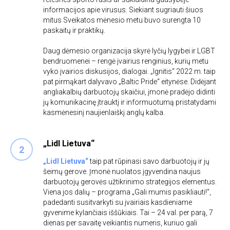
informacijos apie virusus. Siekiant sugriauti šiuos
mitus Sveikatos mėnesio metu buvo surengta 10
paskaitų ir praktikų.
Daug dėmesio organizacija skyrė lyčių lygybei ir LGBT
bendruomenei – rengė įvairius renginius, kurių metu
vyko įvairios diskusijos, dialogai. „Ignitis“ 2022 m. taip
pat pirmąkart dalyvavo „Baltic Pride“ eitynėse. Didėjant
angliakalbių darbuotojų skaičiui, įmonė pradėjo didinti
jų komunikacinę įtrauktį ir informuotumą pristatydami
kasmėnesinį naujienlaiškį anglų kalba.
„Lidl Lietuva“
„Lidl Lietuva“
taip pat rūpinasi savo darbuotojų ir jų
šeimų gerove. Įmonė nuolatos įgyvendina naujus
darbuotojų gerovės užtikrinimo strategijos elementus.
Viena jos dalių – programa „Gali mumis pasikliauti!“,
padedanti susitvarkyti su įvairiais kasdieniame
gyvenime kylančiais iššūkiais. Tai – 24 val. per parą, 7
dienas per savaitę veikiantis numeris, kuriuo gali