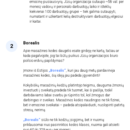
emocinę pusiausvyrą. Jūsų organizacija sutaupo ~58 val. per
mėnesį vadovų ir personalo darbuotojų laiko ir išteklių
kiekvienai 100 darbuotojų grupei – tiek galima sutaupyti,
numatant ir užkertant kelią destruktyviam darbuotojų elgesiui
ir kaitai.
Borealis
Apie masažines kėdes daugelis esate girdėję ne kartą, tačiau ar
kada pagalvojote, jog tai būtų puikus Jūsų organizacijos biuro
poilsio erdvių papildymas?
Įmonė iš Estijos
„Borealis“
, kuri jau daug metų pardavinėja
masažines kėdes, šią idėją jau padeda įgyvendinti!
Kokybiškų masažinių kėdžių platintojo teigimu, dauguma žmonių
investuoti į sveikatą pradeda tik tuomet, kai ši pašlija, todėl
darbdaviams labai svarbu ja rūpintis tol, kol žmogus dar
darbingas ir sveikas. Masažinės kėdės naudingos ne tik fizinei,
bet ir emocinei sveikatai – padeda atsipalaiduoti, nuslopinti patirtą
stresą, nerimą.
„Borealis“
siūlo ne tik kėdžių įsigijimą, bet ir nuomą:
priklausomai nuo pasirinktos kėdės klasės, nuoma gali atsieiti
nuo 60 iki 329 eurų per mėnesį.