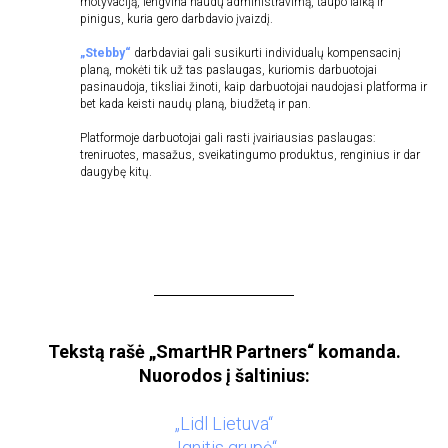
motyvaciją, lengvina naudų administravimą, taupo laiką ir
pinigus, kuria gero darbdavio įvaizdį.
„Stebby“
darbdaviai gali susikurti individualų kompensacinį
planą, mokėti tik už tas paslaugas, kuriomis darbuotojai
pasinaudoja, tiksliai žinoti, kaip darbuotojai naudojasi platforma ir
bet kada keisti naudų planą, biudžetą ir pan.
Platformoje darbuotojai gali rasti įvairiausias paslaugas:
treniruotes, masažus, sveikatingumo produktus, renginius ir dar
daugybę kitų.
Tekstą rašė „SmartHR Partners“ komanda.
Nuorodos į šaltinius:
„Lidl Lietuva“
„Ignitis grupė“