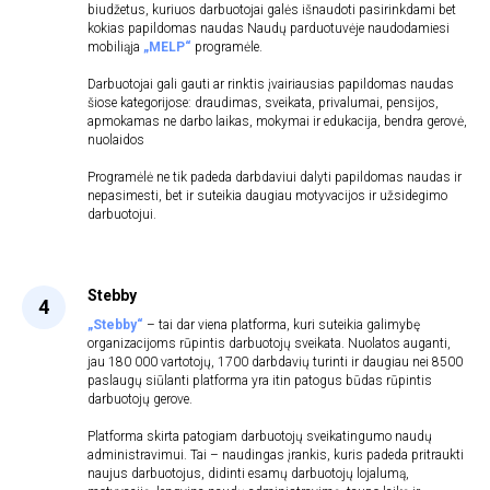
biudžetus, kuriuos darbuotojai galės išnaudoti pasirinkdami bet
kokias papildomas naudas Naudų parduotuvėje naudodamiesi
mobiliąja
„MELP“
programėle.
Darbuotojai gali gauti ar rinktis įvairiausias papildomas naudas
šiose kategorijose: draudimas, sveikata, privalumai, pensijos,
apmokamas ne darbo laikas, mokymai ir edukacija, bendra gerovė,
nuolaidos
Programėlė ne tik padeda darbdaviui dalyti papildomas naudas ir
nepasimesti, bet ir suteikia daugiau motyvacijos ir užsidegimo
darbuotojui.
Stebby
„Stebby“
–
tai dar viena platforma, kuri suteikia galimybę
organizacijoms rūpintis darbuotojų sveikata. Nuolatos auganti,
jau 180 000 vartotojų, 1700 darbdavių turinti ir daugiau nei 8500
paslaugų siūlanti platforma yra itin patogus būdas rūpintis
darbuotojų gerove.
Platforma skirta patogiam darbuotojų sveikatingumo naudų
administravimui. Tai – naudingas įrankis, kuris padeda pritraukti
naujus darbuotojus, didinti esamų darbuotojų lojalumą,