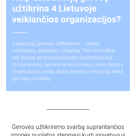
užtikrina 4 Lietuvoje
veikiančios organizacijos?
Darbuotojų gerovės užtikrinimas – vienas
svarbiausių darbdavio uždavinių. Tiek emociškai,
tiek fiziškai gerai besijaučiantys darbuotojai yra
produktyvesni, gerokai labau įsitraukę į savo darbą ir
organizacijos veiklą, jaučia didesnę motyvaciją siekti
geresnių rezultatų.
Gerovės užtikrinimo svarbą suprantančios
įmonės nuolatos stengiasi kurti inovatyvius