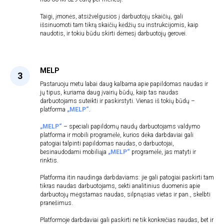
Taigi, įmonės, atsižvelgusios į darbuotojų skaičių, gali
išsinuomoti tam tikrą skaičių kėdžių su instrukcijomis, kaip
naudotis, ir tokiu būdu skirti dėmesį darbuotojų gerovei.
MELP
Pastaruoju metu labai daug kalbama apie papildomas naudas ir
jų tipus, kuriama daug įvairių būdų, kaip tas naudas
darbuotojams suteikti ir paskirstyti. Vienas iš tokių būdų –
platforma
„MELP“
.
„MELP“
– speciali papildomų naudų darbuotojams valdymo
platforma ir mobili programėlė, kurios dėka darbdaviai gali
patogiai talpinti papildomas naudas, o darbuotojai,
besinaudodami mobiliąja
„MELP“
programėlė, jas matyti ir
rinktis.
Platforma itin naudinga darbdaviams: jie gali patogiai paskirti tam
tikras naudas darbuotojams, sekti analitinius duomenis apie
darbuotojų mėgstamas naudas, silpnąsias vietas ir pan., skelbti
pranešimus.
Platformoje darbdaviai gali paskirti ne tik konkrečias naudas, bet ir