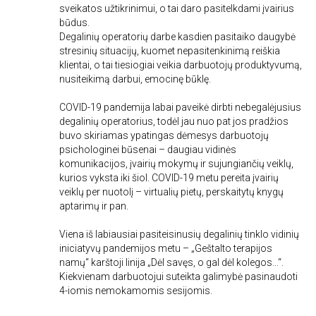
sveikatos užtikrinimui, o tai daro pasitelkdami įvairius
būdus.
Degalinių operatorių darbe kasdien pasitaiko daugybė
stresinių situacijų, kuomet nepasitenkinimą reiškia
klientai, o tai tiesiogiai veikia darbuotojų produktyvumą,
nusiteikimą darbui, emocinę būklę.
COVID-19 pandemija labai paveikė dirbti nebegalėjusius
degalinių operatorius, todėl jau nuo pat jos pradžios
buvo skiriamas ypatingas dėmesys darbuotojų
psichologinei būsenai – daugiau vidinės
komunikacijos, įvairių mokymų ir sujungiančių veiklų,
kurios vyksta iki šiol. COVID-19 metu pereita įvairių
veiklų per nuotolį – virtualių pietų, perskaitytų knygų
aptarimų ir pan.
Viena iš labiausiai pasiteisinusių degalinių tinklo vidinių
iniciatyvų pandemijos metu – „Geštalto terapijos
namų“ karštoji linija „Dėl savęs, o gal dėl kolegos...“.
Kiekvienam darbuotojui suteikta galimybė pasinaudoti
4-iomis nemokamomis sesijomis.