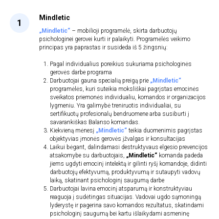
Mindletic
„Mindletic“
– mobilioji programėlė, skirta darbuotojų
psichologinei gerovei kurti ir palaikyti. Programėlės veikimo
principas yra paprastas ir susideda iš 5 žingsnių:
Pagal individualius poreikius sukuriama psichologinės
gerovės darbe programa
Darbuotojai gauna specialią preigą prie
„Mindletic“
programėlės, kuri suteikia moksliškai pagrįstas emocinės
sveikatos priemonės individualiu, komandos ir organizacijos
lygmeniu. Yra galimybė treniruotis individualiai, su
sertifikuotų profesionalų bendruomene arba susiburti į
savarankiškas Balanso komandas.
Kiekvieną mėnesį
„Mindletic“
teikia duomenimis pagrįstas
objektyvias įmonės gerovės įžvalgas ir konsultacijas
Laikui bėgant, dalindamasi destruktyvaus elgesio prevencijos
atsakomybe su darbuotojais,
„Mindletic“
komanda padeda
jiems ugdyti emocinį intelektą ir gilinti ryšį komandoje, didinti
darbuotojų efektyvumą, produktyvumą ir sutaupyti vadovų
laiką, skatinant psichologinį saugumą darbe
Darbuotojai lavina emocinį atsparumą ir konstruktyviau
reaguoja į sudėtingas situacijas. Vadovai ugdo sąmoningą
lyderystę ir pagerina savo komandos rezultatus, skatindami
psichologinį saugumą bei kartu išlaikydami asmeninę