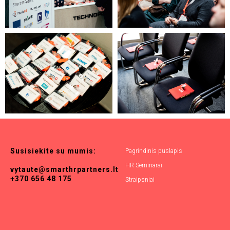
Susisiekite
su
mumis:
Pagrindinis puslapis
HR Seminarai
vytaute@smarthrpartners.lt
+370 656 48 175
Straipsniai