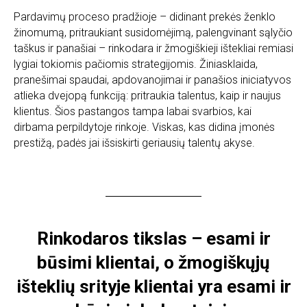
Pardavimų proceso pradžioje – didinant prekės ženklo
žinomumą, pritraukiant susidomėjimą, palengvinant sąlyčio
taškus ir panašiai – rinkodara ir žmogiškieji ištekliai remiasi
lygiai tokiomis pačiomis strategijomis. Žiniasklaida,
pranešimai spaudai, apdovanojimai ir panašios iniciatyvos
atlieka dvejopą funkciją: pritraukia talentus, kaip ir naujus
klientus. Šios pastangos tampa labai svarbios, kai
dirbama perpildytoje rinkoje. Viskas, kas didina įmonės
prestižą, padės jai išsiskirti geriausių talentų akyse.
Rinkodaros tikslas – esami ir
būsimi klientai, o žmogiškųjų
išteklių srityje klientai yra esami ir