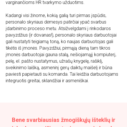
varginančioms HR tvarkymo užduotims.
Kadangi visi žinome, kokią galią turi pirmas įspūdis,
personalo skyriaus dėmesys patirčiai ypač svarbus
įdarbinimo proceso metu. Atsižvelgdami į rinkodaros
pavyzdžius (ir dovanas!), personalo skyriaus darbuotojai
gali nustatyti teigiamą toną, ko naujas darbuotojas gali
tikėtis iš įmonės. Pavyzdžiui, pirmąją dieną tam tikros
įmonės darbuotojai gauna stalą, nešiojamąjį kompiuterį,
pelę, el. pašto nustatymus, užrašų knygelę, rašiklį,
sveikinimo laišką, asmeninį gerų daiktų maišelį ir būna
paviesti papietauti su komanda. Tai leidžia darbuotojams
integruotis greitai, sklandžiai ir asmeniškai.
Bene svarbiausias žmogiškųjų išteklių ir