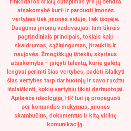
rinkodaros sričių sutapimas yra jų bendra
atsakomybė kurti ir parduoti įmonės
vertybes tiek įmonės viduje, tiek išorėje.
Dauguma įmonių vadovaujasi tam tikrais
pagrindiniais principais, tokiais kaip
skaidrumas, sąžiningumas, įtrauktis ir
naujovės. Žmogiškųjų išteklių skyriaus
atsakomybė – įsigyti talentų, kurie galėtų
lengvai perimti šias vertybes, padėti išlaikyti
šias vertybes tarp darbuotojų ir savo ruožtu
išsiaiškinti, kokių vertybių tikisi darbuotojai.
Apibrėžę ideologiją, HR turi ją propaguoti
per komandos mokymus, įmonės
skambučius, dokumentus ir kitą vidinę
komunikaciją.