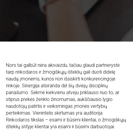
Nors tai galbūt nėra akivaizdu, tačiau glaudi partnerystė
tarp rinkodaros ir žmogiškųjų išteklių gali duoti didelę
naudą įmonėms, kurios nori išsiskirti konkurencingoje
rinkoje. Sinergija atsiranda dėl šių dviejų disciplinų
panašumo. Sėkmė kiekvienu atveju priklauso nuo to, ar
stiprus prekės ženklo žinomumas, aukščiausio lygio
naudotojų patirtis ir veiksmingas įmonės vertybių
perteikimas. Vienintelis skirtumas yra auditorija.
Rinkodaros tikslas – esami ir būsimi klientai, o žmogiškųjų
išteklių srityje klientai yra esami ir būsimi darbuotojai.