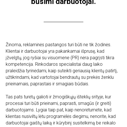
būsimi darbuotojai.
Žinoma, reklaminės pastangos turi būti ne tik žodinės.
Klientai ir darbuotojai yra pakankamai išprusę, kad
įžvelgtų, jog ryšiai su visuomene (PR) nėra pagrįsti tikra
kompetencija. Rinkodaros specialistai daug laiko
praleidžia tyrinėdami, kaip suteikti geriausią klientų patirtį,
užtikrindami, kad vartotojai bendrautų su prekės ženklu
prieinamais, paprastais ir smagiais būdais.
Tas pats turėtų galioti ir žmogiškųjų išteklių srityje, kur
procesai turi būti prieinami, paprasti, smagūs (ir greiti)
darbuotojams. Lygiai taip pat, kaip nenorėtumėte, kad
klientas nusiviltų lėtu programėlės diegimu, nenorite, kad
darbuotojai gaištų laiką ir kūrybinį susitelkimą be reikalo