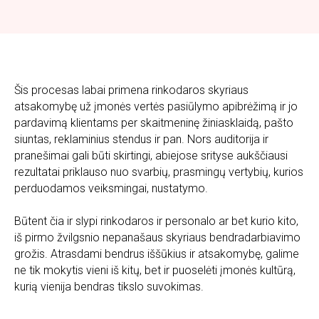
Šis procesas labai primena rinkodaros skyriaus
atsakomybę už įmonės vertės pasiūlymo apibrėžimą ir jo
pardavimą klientams per skaitmeninę žiniasklaidą, pašto
siuntas, reklaminius stendus ir pan. Nors auditorija ir
pranešimai gali būti skirtingi, abiejose srityse aukščiausi
rezultatai priklauso nuo svarbių, prasmingų vertybių, kurios
perduodamos veiksmingai, nustatymo.
Būtent čia ir slypi rinkodaros ir personalo ar bet kurio kito,
iš pirmo žvilgsnio nepanašaus skyriaus bendradarbiavimo
grožis. Atrasdami bendrus iššūkius ir atsakomybę, galime
ne tik mokytis vieni iš kitų, bet ir puoselėti įmonės kultūrą,
kurią vienija bendras tikslo suvokimas.