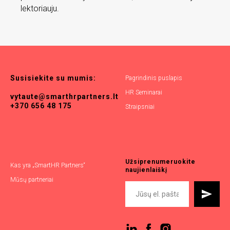
lektoriauju.
Susisiekite
su
mumis:
Pagrindinis puslapis
HR Seminarai
vytaute@smarthrpartners.lt
+370 656 48 175
Straipsniai
Užsiprenumeruokite
Kas yra „SmartHR Partners“
naujienlaiškį
Mūsų partneriai