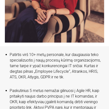
Patirtis virš 10+ metų personale, kur daugiausia teko
specializuotis į naujų procesų kūrimą organizacijoms,
tame tarpe ir ypač konkurencingai IT sričiai. Kurtas ir
diegtas pilnas „Employee Lifecycle“, Atrankos, HRIS,
ATS, OKR, Atlygis, GDPR ir ne tik.
Paskutinius 5 metus nemažai gilinuosi į Agile HR, kaip
pritaikyti naujus darbo principus į ne IT komandas, ir
OKR, kaip efektyviau įgalinti komandą dirbti vieningo
prioriteto link. Aktyvi PVPA narė, kur ir mentoriauju ir