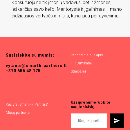
Konsultuoju ne tik įmonių vadovus, bet ir žmones,
ieškančius savo kelio. Mentorystė ir įgalinimas – mano
didžiausios vertybės ir misija, kuria judu per gyvenimą.
Susisiekite
su
mumis:
Pagrindinis puslapis
HR Seminarai
vytaute@smarthrpartners.lt
+370 656 48 175
Straipsniai
Užsiprenumeruokite
Kas yra „SmartHR Partners“
naujienlaiškį
Mūsų partneriai