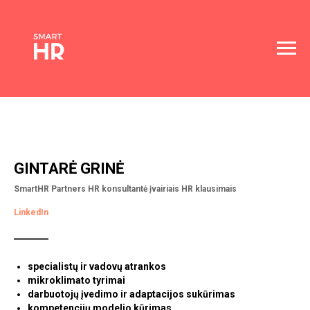
GINTARĖ GRINĖ
SmartHR Partners HR konsultantė įvairiais HR klausimais
LinkedIn
specialistų ir vadovų atrankos
mikroklimato tyrimai
darbuotojų įvedimo ir adaptacijos sukūrimas
kompetencijų modelio kūrimas