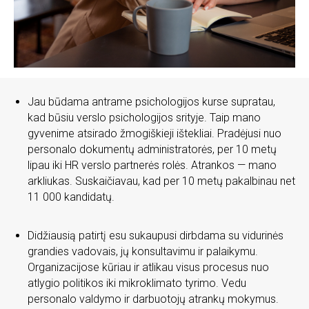
Jau būdama antrame psichologijos kurse supratau,
kad būsiu verslo psichologijos srityje. Taip mano
gyvenime atsirado žmogiškieji ištekliai. Pradėjusi nuo
personalo dokumentų administratorės, per 10 metų
lipau iki HR verslo partnerės rolės. Atrankos — mano
arkliukas. Suskaičiavau, kad per 10 metų pakalbinau net
11 000 kandidatų.
Didžiausią patirtį esu sukaupusi dirbdama su vidurinės
grandies vadovais, jų konsultavimu ir palaikymu.
Organizacijose kūriau ir atlikau visus procesus nuo
atlygio politikos iki mikroklimato tyrimo. Vedu
personalo valdymo ir darbuotojų atrankų mokymus.