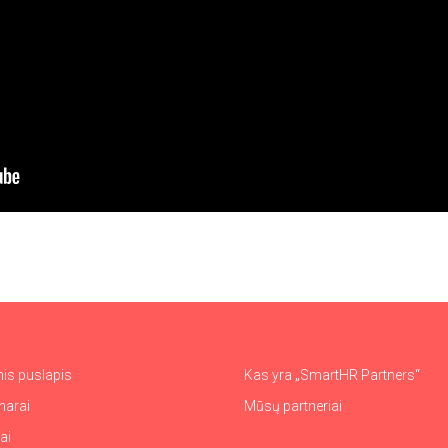
nis puslapis
Kas yra „SmartHR Partners“
narai
Mūsų partneriai
ai