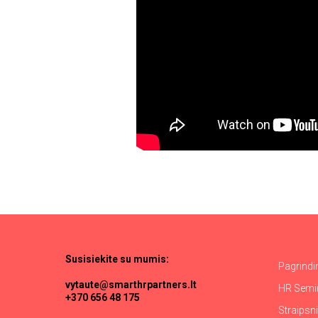
Susisiekite
su
mumis:
Pagrindi
vytaute@smarthrpartners.lt
HR Semi
+370 656 48 175
Straipsni