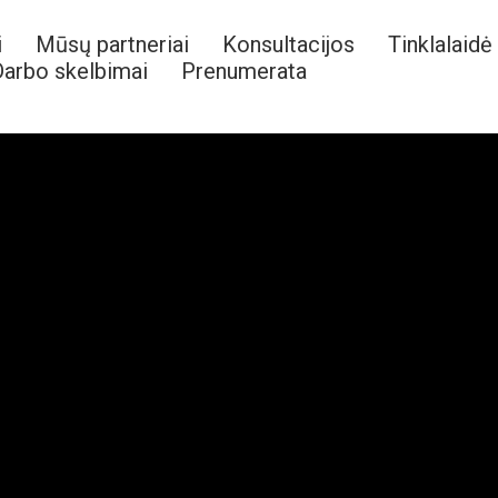
i
Mūsų partneriai
Konsultacijos
Tinklalaidė
arbo skelbimai
Prenumerata